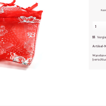
Kei
Vergle
Artikel-N
Warnhinwe
(verschlu