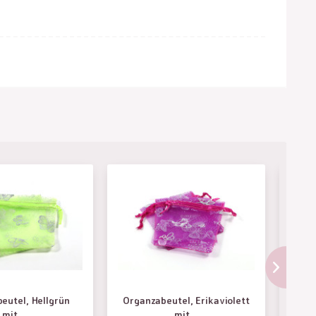
eutel, Hellgrün
Organzabeutel, Erikaviolett
Or
mit...
mit...