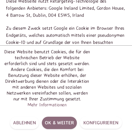
Diese Webseite nutzt Retargeting-Technologie des
folgenden Anbieters: Google Ireland Limited, Gordon House,
4 Barrow St, Dublin, D04 E5W5, Irland
Zu diesem Zweck setzt Google ein Cookie im Browser Ihres
Endgeräts, welches automatisch mittels einer pseudonymen
Cookie-ID und auf Grundlage der von Ihnen besuchten
Seiten eine interessensbasierte Werbung ermöglicht. Zu den
Diese Website benutzt Cookies, die für den
hierbei eingeholten Informationen zählt grundsätzlich auch
technischen Betrieb der Website
erforderlich sind und stets gesetzt werden.
Ihre IP-Adresse.
Andere Cookies, die den Komfort bei
Benutzung dieser Website erhöhen, der
Eine darüberhinausgehende Datenverarbeitung findet nur
Direktwerbung dienen oder die Interaktion
statt, sofern Sie gegenüber Google zugestimmt haben, dass
mit anderen Websites und sozialen
Ihr Internet- und App-Browserverlauf von Google mit ihrem
Netzwerken vereinfachen sollen, werden
Google-Konto verknüpft wird und Informationen aus ihrem
nur mit Ihrer Zustimmung gesetzt.
Google-Konto zum Personalisieren von Anzeigen verwendet
Mehr Informationen
werden, die sie im Web betrachten. Sind sie in diesem Fall
während des Seitenbesuchs unserer Webseite bei Google
ABLEHNEN
OK & WEITER
KONFIGURIEREN
eingeloggt, verwendet Google Ihre Daten zusammen mit