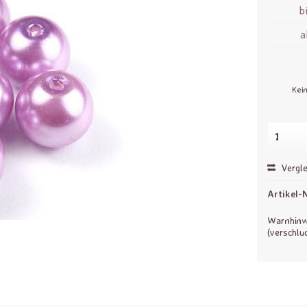
b
Kei
Vergle
Artikel-N
Warnhinwe
(verschlu