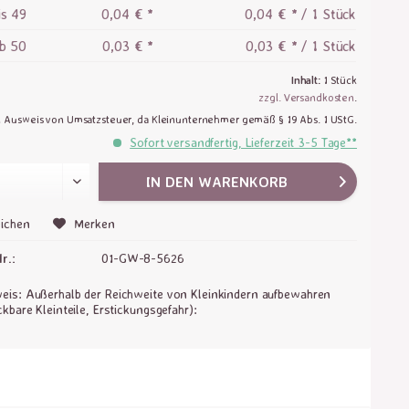
is
49
0,04 € *
0,04 € * / 1 Stück
ab
50
0,03 € *
0,03 € * / 1 Stück
Inhalt:
1 Stück
zzgl. Versandkosten
.
n Ausweis von Umsatzsteuer, da Kleinunternehmer gemäß § 19 Abs. 1 UStG.
Sofort versandfertig, Lieferzeit 3-5 Tage**
IN DEN
WARENKORB
ichen
Merken
r.:
01-GW-8-5626
is: Außerhalb der Reichweite von Kleinkindern aufbewahren
ckbare Kleinteile, Erstickungsgefahr):