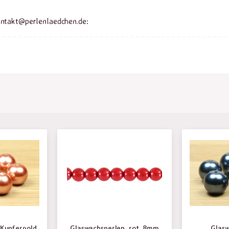
ontakt@perlenlaedchen.de:
 Kupfergold,
Glaswachsperlen, rot, 8mm
Glasw