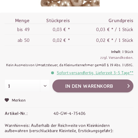
Menge
Stückpreis
Grundpreis
bis
49
0,03 € *
0,03 € * / 1 Stück
ab
50
0,02 € *
0,02 € * / 1 Stück
Inhalt:
1 Stück
zzgl. Versandkosten
.
Kein Ausweis von Umsatzsteuer, da Kleinunternehmer gemäß § 19 Abs. 1 UStG.
Sofort versandfertig, Lieferzeit 3-5 Tage**
IN DEN
WARENKORB
Merken
Artikel-Nr.:
40-GW-4-75406
Warnhinweis: Außerhalb der Reichweite von Kleinkindern
aufbewahren (verschluckbare Kleinteile, Erstickungsgefahr):