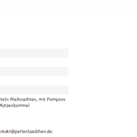
steln Weihnachten, mit Pompons
 Mützenbommel
ontakt@perlenlaedchen.de: