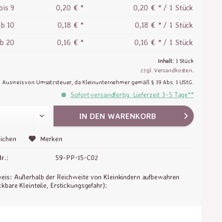
bis
9
0,20 € *
0,20 € * / 1 Stück
ab
10
0,18 € *
0,18 € * / 1 Stück
ab
20
0,16 € *
0,16 € * / 1 Stück
Inhalt:
1 Stück
zzgl. Versandkosten
.
n Ausweis von Umsatzsteuer, da Kleinunternehmer gemäß § 19 Abs. 1 UStG.
Sofort versandfertig, Lieferzeit 3-5 Tage**
IN DEN
WARENKORB
ichen
Merken
r.:
59-PP-15-C02
is: Außerhalb der Reichweite von Kleinkindern aufbewahren
ckbare Kleinteile, Erstickungsgefahr):