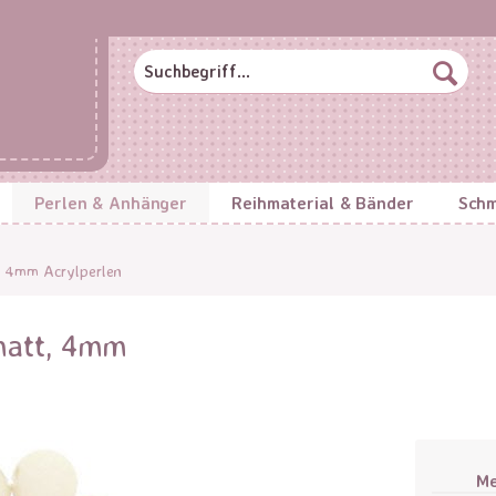
Perlen & Anhänger
Reihmaterial & Bänder
Schm
4mm Acrylperlen
 matt, 4mm
M