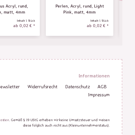
us Acryl, rund,
Perlen, Acryl, rund, Light
Per
e, matt, 4mm
Pink, matt, 4mm
Inhalt
1 Stück
Inhalt
1 Stück
ab 0,02 € *
ab 0,02 € *
Informationen
ewsletter
Widerrufsrecht
Datenschutz
AGB
Impressum
kosten
. Gemäß § 19 UStG erheben wir keine Umsatzsteuer und weisen
diese folglich auch nicht aus (Kleinunternehmerstatus).