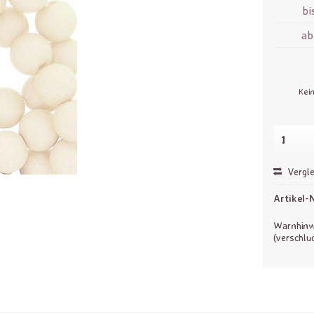
bi
a
Kei
Vergle
Artikel-N
Warnhinwe
(verschlu