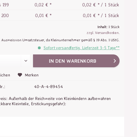
s
199
0,02 € *
0,02 € * / 1 Stück
b
200
0,01 € *
0,01 € * / 1 Stück
Inhalt:
1 Stück
zzgl. Versandkosten
.
n Ausweis von Umsatzsteuer, da Kleinunternehmer gemäß § 19 Abs. 1 UStG.
Sofort versandfertig, Lieferzeit 3-5 Tage**
IN DEN
WARENKORB
ichen
Merken
r.:
40-A-4-89454
is: Außerhalb der Reichweite von Kleinkindern aufbewahren
ckbare Kleinteile, Erstickungsgefahr):