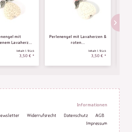
enengel mit
Perlenengel mit Lavaherzen &
P
enem Lavaherz...
roten...
Inhalt
1 Stück
Inhalt
1 Stück
3,50 € *
3,50 € *
Informationen
ewsletter
Widerrufsrecht
Datenschutz
AGB
Impressum