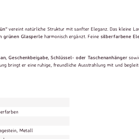
ün“
vereint natürliche Struktur mit sanfter Eleganz. Das kleine L
n grünen Glasperle
harmonisch ergänzt. Feine
silberfarbene E
man
,
Geschenkbeigabe
,
Schlüssel- oder Taschenanhänger
sowie
 bringt er eine ruhige, freundliche Ausstrahlung mit und begleite
berfarben
agestein, Metall