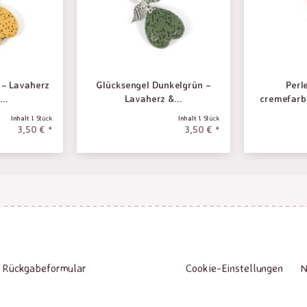
 – Lavaherz
Glücksengel Dunkelgrün –
Perl
..
Lavaherz &...
cremefarb
Inhalt
1 Stück
Inhalt
1 Stück
3,50 € *
3,50 € *
Rückgabeformular
Cookie-Einstellungen
N