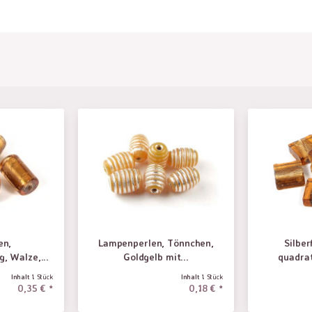
en,
Lampenperlen, Tönnchen,
Silber
g, Walze,...
Goldgelb mit...
quadrat
Inhalt
1 Stück
Inhalt
1 Stück
0,35 € *
0,18 € *