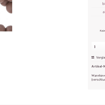
b
Kei
Vergle
Artikel-N
Warnhinwe
(verschlu