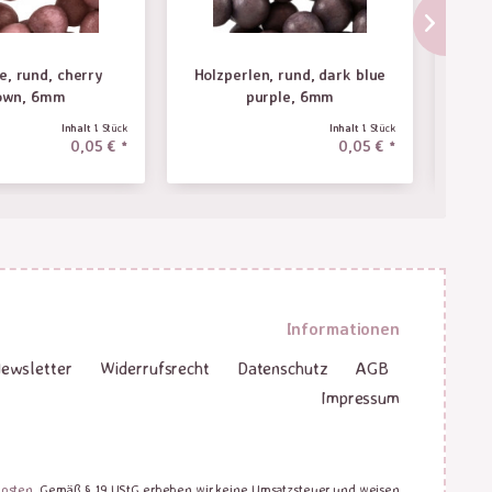
e, rund, cherry
Holzperlen, rund, dark blue
Holzp
own, 6mm
purple, 6mm
Inhalt
1 Stück
Inhalt
1 Stück
0,05 € *
0,05 € *
Informationen
ewsletter
Widerrufsrecht
Datenschutz
AGB
Impressum
kosten
. Gemäß § 19 UStG erheben wir keine Umsatzsteuer und weisen