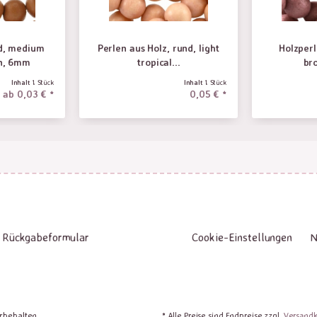
nd, medium
Perlen aus Holz, rund, light
Holzperl
n, 6mm
tropical...
br
Inhalt
1 Stück
Inhalt
1 Stück
ab 0,03 € *
0,05 € *
Rückgabeformular
Cookie-Einstellungen
N
orbehalten
* Alle Preise sind Endpreise zzgl.
Versand