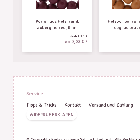
Perlen aus Holz, rund,
Holzperlen, ru
aubergine red, 6mm
cognac brau
Inhalt
1 Stück
ab 0,03 € *
Service
Tipps & Tricks
Kontakt
Versand und Zahlung
WIDERRUF ERKLÄREN
© Copyright - Perlenlädchen - Sabine Unterbusch. Alle Rechte v