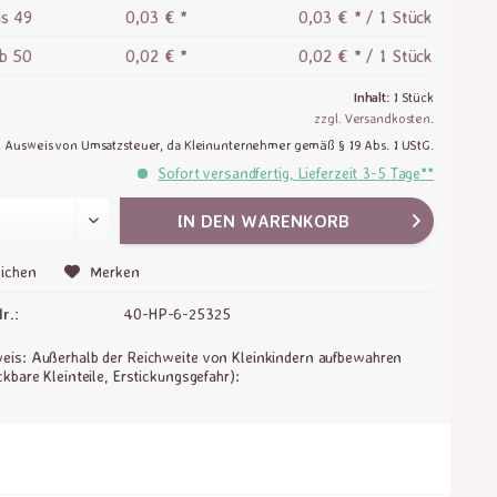
is
49
0,03 € *
0,03 € * / 1 Stück
ab
50
0,02 € *
0,02 € * / 1 Stück
Inhalt:
1 Stück
zzgl. Versandkosten
.
n Ausweis von Umsatzsteuer, da Kleinunternehmer gemäß § 19 Abs. 1 UStG.
Sofort versandfertig, Lieferzeit 3-5 Tage**
IN DEN
WARENKORB
ichen
Merken
r.:
40-HP-6-25325
is: Außerhalb der Reichweite von Kleinkindern aufbewahren
ckbare Kleinteile, Erstickungsgefahr):